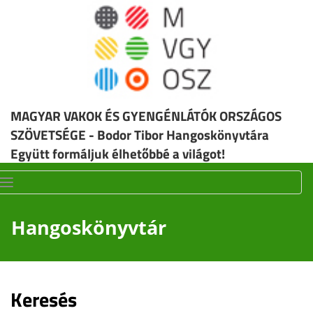
MAGYAR VAKOK ÉS GYENGÉNLÁTÓK ORSZÁGOS
SZÖVETSÉGE - Bodor Tibor Hangoskönyvtára
Együtt formáljuk élhetőbbé a világot!
Toggle
navigation
Hangoskönyvtár
Keresés